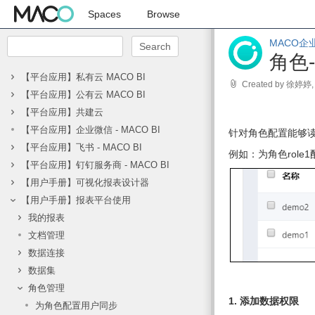
Spaces
Browse
MACO企
角色
【平台应用】私有云 MACO BI
Skip
Created by
徐婷婷
【平台应用】公有云 MACO BI
to
Go
end
【平台应用】共建云
to
of
【平台应用】企业微信 - MACO BI
针对角色配置能够
start
metadata
【平台应用】飞书 - MACO BI
of
例如：为角色rol
【平台应用】钉钉服务商 - MACO BI
metadata
【用户手册】可视化报表设计器
【用户手册】报表平台使用
我的报表
文档管理
数据连接
数据集
角色管理
1. 添加数据权限
为角色配置用户同步